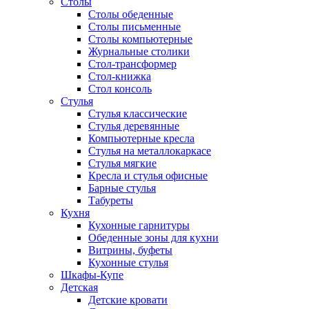
Столы
Столы обеденные
Столы письменные
Столы компьютерные
Журнальные столики
Стол-трансформер
Стол-книжка
Стол консоль
Стулья
Стулья классические
Стулья деревянные
Компьютерные кресла
Стулья на металлокаркасе
Стулья мягкие
Кресла и стулья офисные
Барные стулья
Табуреты
Кухня
Кухонные гарнитуры
Обеденные зоны для кухни
Витрины, буфеты
Кухонные стулья
Шкафы-Купе
Детская
Детские кровати