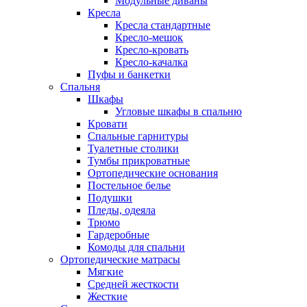
Модульные диваны
Кресла
Кресла стандартные
Кресло-мешок
Кресло-кровать
Кресло-качалка
Пуфы и банкетки
Спальня
Шкафы
Угловые шкафы в спальню
Кровати
Спальные гарнитуры
Туалетные столики
Тумбы прикроватные
Ортопедические основания
Постельное белье
Подушки
Пледы, одеяла
Трюмо
Гардеробные
Комоды для спальни
Ортопедические матрасы
Мягкие
Средней жесткости
Жесткие