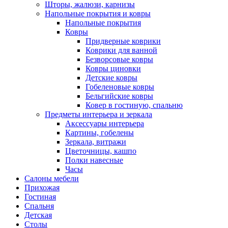
Шторы, жалюзи, карнизы
Напольные покрытия и ковры
Напольные покрытия
Ковры
Придверные коврики
Коврики для ванной
Безворсовые ковры
Ковры циновки
Детские ковры
Гобеленовые ковры
Бельгийские ковры
Ковер в гостиную, спальню
Предметы интерьера и зеркала
Аксессуары интерьера
Картины, гобелены
Зеркала, витражи
Цветочницы, кашпо
Полки навесные
Часы
Салоны мебели
Прихожая
Гостиная
Спальня
Детская
Столы