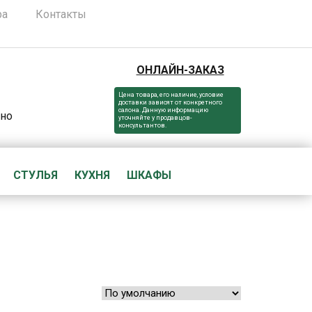
ра
Контакты
ОНЛАЙН-ЗАКАЗ
Цена товара, его наличие, условие
доставки зависят от конкретного
салона. Данную информацию
вно
уточняйте у продавцов-
консультантов.
СТУЛЬЯ
КУХНЯ
ШКАФЫ