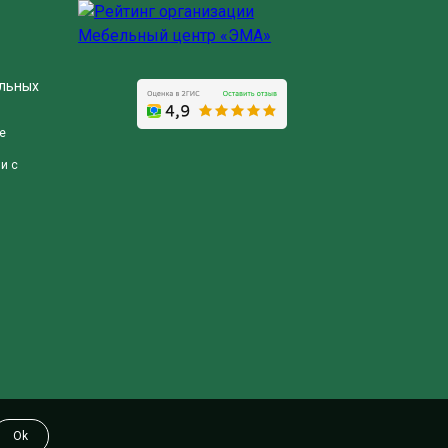
альных
е
и с
Ok