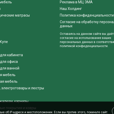
мебель
Реклама в МЦ ЭМА
я
Наш Холдинг
ические матрасы
Политика конфиденциальности
Согласие на обработку персон
данных
Оставаясь на данном сайте вы даёт
согласие на использование ваших
Купе
персональных данных в соответстви
политикой конфиденциальности.
я
для кабинета
для офиса
для ванной
я мебель
ая мебель
, электротовары и люстры
жалюзи, карнизы
ые покрытия и ковры
ые об IP-адресе и местоположении. Если вы против этого, покиньте сайт.