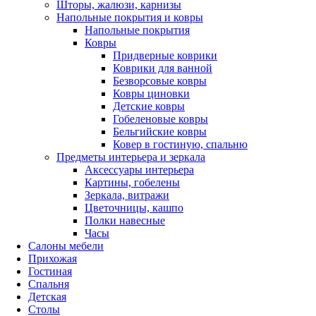
Шторы, жалюзи, карнизы
Напольные покрытия и ковры
Напольные покрытия
Ковры
Придверные коврики
Коврики для ванной
Безворсовые ковры
Ковры циновки
Детские ковры
Гобеленовые ковры
Бельгийские ковры
Ковер в гостиную, спальню
Предметы интерьера и зеркала
Аксессуары интерьера
Картины, гобелены
Зеркала, витражи
Цветочницы, кашпо
Полки навесные
Часы
Салоны мебели
Прихожая
Гостиная
Спальня
Детская
Столы