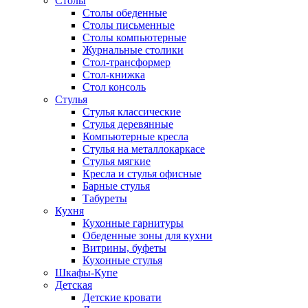
Столы
Столы обеденные
Столы письменные
Столы компьютерные
Журнальные столики
Стол-трансформер
Стол-книжка
Стол консоль
Стулья
Стулья классические
Стулья деревянные
Компьютерные кресла
Стулья на металлокаркасе
Стулья мягкие
Кресла и стулья офисные
Барные стулья
Табуреты
Кухня
Кухонные гарнитуры
Обеденные зоны для кухни
Витрины, буфеты
Кухонные стулья
Шкафы-Купе
Детская
Детские кровати