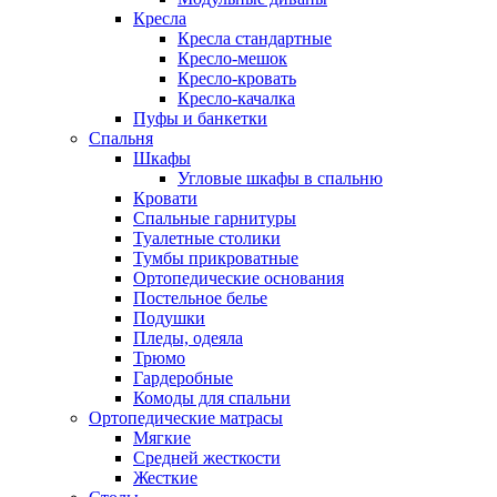
Кресла
Кресла стандартные
Кресло-мешок
Кресло-кровать
Кресло-качалка
Пуфы и банкетки
Спальня
Шкафы
Угловые шкафы в спальню
Кровати
Спальные гарнитуры
Туалетные столики
Тумбы прикроватные
Ортопедические основания
Постельное белье
Подушки
Пледы, одеяла
Трюмо
Гардеробные
Комоды для спальни
Ортопедические матрасы
Мягкие
Средней жесткости
Жесткие