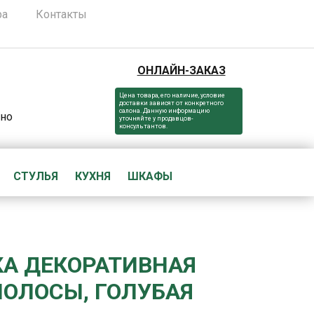
ра
Контакты
ОНЛАЙН-ЗАКАЗ
Цена товара, его наличие, условие
доставки зависят от конкретного
салона. Данную информацию
вно
уточняйте у продавцов-
консультантов.
СТУЛЬЯ
КУХНЯ
ШКАФЫ
КА ДЕКОРАТИВНАЯ
ПОЛОСЫ, ГОЛУБАЯ