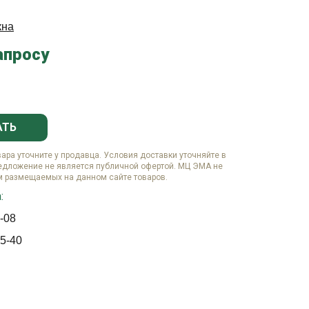
кна
апросу
АТЬ
вара уточните у продавца. Условия доставки уточняйте в
едложение не является публичной офертой. МЦ ЭМА не
м размещаемых на данном сайте товаров.
:
-08
5-40