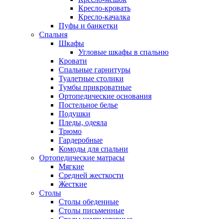
Кресло-кровать
Кресло-качалка
Пуфы и банкетки
Спальня
Шкафы
Угловые шкафы в спальню
Кровати
Спальные гарнитуры
Туалетные столики
Тумбы прикроватные
Ортопедические основания
Постельное белье
Подушки
Пледы, одеяла
Трюмо
Гардеробные
Комоды для спальни
Ортопедические матрасы
Мягкие
Средней жесткости
Жесткие
Столы
Столы обеденные
Столы письменные