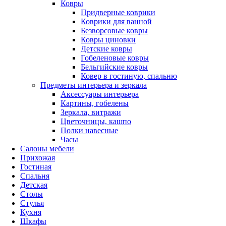
Ковры
Придверные коврики
Коврики для ванной
Безворсовые ковры
Ковры циновки
Детские ковры
Гобеленовые ковры
Бельгийские ковры
Ковер в гостиную, спальню
Предметы интерьера и зеркала
Аксессуары интерьера
Картины, гобелены
Зеркала, витражи
Цветочницы, кашпо
Полки навесные
Часы
Салоны мебели
Прихожая
Гостиная
Спальня
Детская
Столы
Стулья
Кухня
Шкафы