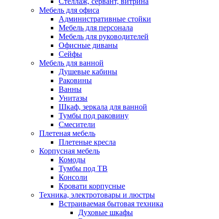
Стеллаж, сервант, витрина
Мебель для офиса
Административные стойки
Мебель для персонала
Мебель для руководителей
Офисные диваны
Сейфы
Мебель для ванной
Душевые кабины
Раковины
Ванны
Унитазы
Шкаф, зеркала для ванной
Тумбы под раковину
Смесители
Плетеная мебель
Плетеные кресла
Корпусная мебель
Комоды
Тумбы под ТВ
Консоли
Кровати корпусные
Техника, электротовары и люстры
Встраиваемая бытовая техника
Духовые шкафы