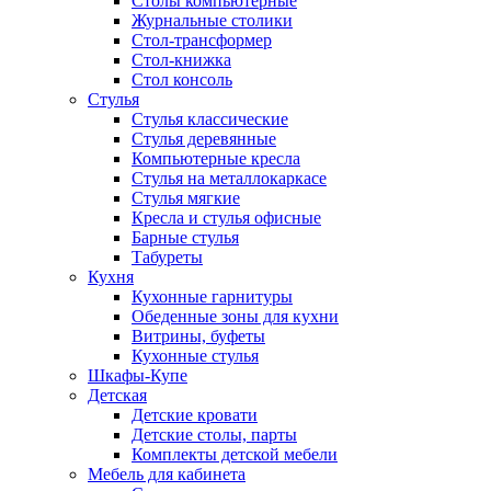
Столы компьютерные
Журнальные столики
Стол-трансформер
Стол-книжка
Стол консоль
Стулья
Стулья классические
Стулья деревянные
Компьютерные кресла
Стулья на металлокаркасе
Стулья мягкие
Кресла и стулья офисные
Барные стулья
Табуреты
Кухня
Кухонные гарнитуры
Обеденные зоны для кухни
Витрины, буфеты
Кухонные стулья
Шкафы-Купе
Детская
Детские кровати
Детские столы, парты
Комплекты детской мебели
Мебель для кабинета