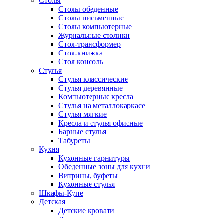
Столы
Столы обеденные
Столы письменные
Столы компьютерные
Журнальные столики
Стол-трансформер
Стол-книжка
Стол консоль
Стулья
Стулья классические
Стулья деревянные
Компьютерные кресла
Стулья на металлокаркасе
Стулья мягкие
Кресла и стулья офисные
Барные стулья
Табуреты
Кухня
Кухонные гарнитуры
Обеденные зоны для кухни
Витрины, буфеты
Кухонные стулья
Шкафы-Купе
Детская
Детские кровати