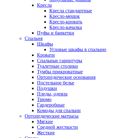
Кресла
Кресла стандартные
Кресло-мешок
Кресло-кровать
Кресло-качалка
Пуфы и банкетки
Спальня
Шкафы
Угловые шкафы в спальню
Кровати
Спальные гарнитуры
Туалетные столики
Тумбы прикроватные
Ортопедические основания
Постельное белье
Подушки
Пледы, одеяла
Трюмо
Гардеробные
Комоды для спальни
Ортопедические матрасы
Мягкие
Средней жесткости
Жесткие