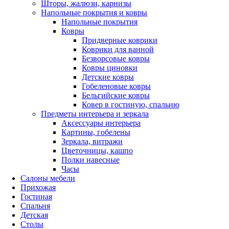
Шторы, жалюзи, карнизы
Напольные покрытия и ковры
Напольные покрытия
Ковры
Придверные коврики
Коврики для ванной
Безворсовые ковры
Ковры циновки
Детские ковры
Гобеленовые ковры
Бельгийские ковры
Ковер в гостиную, спальню
Предметы интерьера и зеркала
Аксессуары интерьера
Картины, гобелены
Зеркала, витражи
Цветочницы, кашпо
Полки навесные
Часы
Салоны мебели
Прихожая
Гостиная
Спальня
Детская
Столы