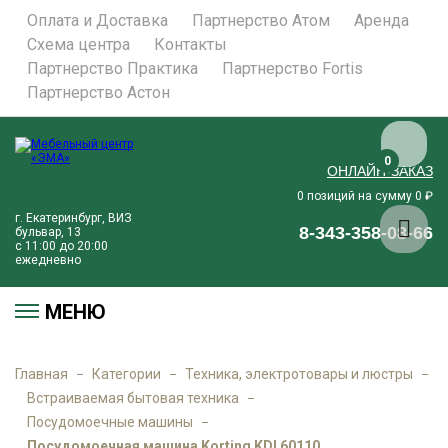
Оплата и Доставка
Партнерство Атом
Аренда
Схема центра
Контакты
Партнерство Практика
Партнерство Fortis
Партнерство Астон
0
ОНЛАЙН-ЗАКАЗ
позиций на сумму
₽
0
0
г. Екатеринбург, ВИЗ
8-343-358-08-66
бульвар, 13
с 11:00 до 20:00
ежедневно
МЕНЮ
Главная
Категории
Техника, электротовары и люстры
Встраиваемая бытовая техника
Посудомоечные машины
Посудомоечная машина Korting KDI 60110