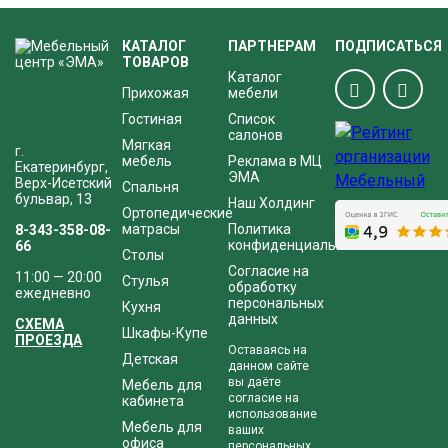
КАТАЛОГ
ПАРТНЕРАМ
ПОДПИСАТЬСЯ
ТОВАРОВ
Каталог
Прихожая
мебели
Гостиная
Список
салонов
Мягкая
г.
мебель
Реклама в МЦ
Екатеринбург,
ЭМА
Верх-Исетский
Спальня
бульвар, 13
Наш Холдинг
Ортопедические
матрасы
Политика
8-343-358-08-
конфиденциальности
66
Столы
Согласие на
11:00 — 20:00
Стулья
обработку
ежедневно
персональных
Кухня
данных
СХЕМА
Шкафы-Купе
ПРОЕЗДА
Оставаясь на
Детская
данном сайте
вы даёте
Мебель для
согласие на
кабинета
использование
Мебель для
ваших
офиса
персональных