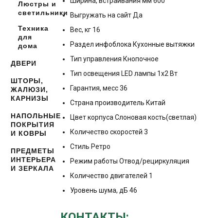
Ширина, встраивания мм 600
Люстры и
светильники
Выгружать на сайт Да
Техника
Вес, кг 16
для
Раздел инфоблока Кухонные вытяжки
дома
Тип управления Кнопочное
ДВЕРИ
Тип освещения LED лампы 1x2 Вт
ШТОРЫ,
Гарантия, месс 36
ЖАЛЮЗИ,
КАРНИЗЫ
Страна производитель Китай
НАПОЛЬНЫЕ
Цвет корпуса Слоновая кость(светлая)
ПОКРЫТИЯ
Количество скоростей 3
И КОВРЫ
Стиль Ретро
ПРЕДМЕТЫ
ИНТЕРЬЕРА
Режим работы Отвод/рециркуляция
И ЗЕРКАЛА
Количество двигателей 1
Уровень шума, дБ 46
КОНТАКТЫ: