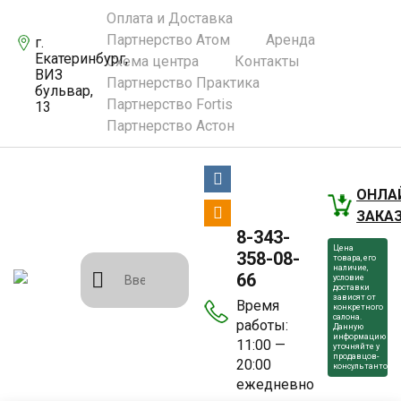
Оплата и Доставка
Партнерство Атом
Аренда
г.
Екатеринбург,
Схема центра
Контакты
ВИЗ
Партнерство Практика
бульвар,
Партнерство Fortis
13
Партнерство Астон
ОНЛА
ЗАКА
8-343-
Цена
358-08-
товара, его
наличие,
66
условие
доставки
зависят от
Время
конкретного
салона.
работы:
Данную
информацию
11:00 —
уточняйте у
продавцов-
20:00
консультантов.
ежедневно