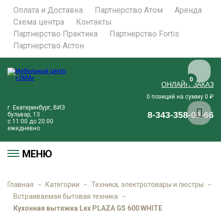
Оплата и Доставка
Партнерство Атом
Аренда
Схема центра
Контакты
Партнерство Практика
Партнерство Fortis
Партнерство Астон
0
ОНЛАЙН-ЗАКАЗ
позиций на сумму
₽
0
0
г. Екатеринбург, ВИЗ
8-343-358-08-66
бульвар, 13
с 11:00 до 20:00
ежедневно
МЕНЮ
Главная
Категории
Техника, электротовары и люстры
Встраиваемая бытовая техника
Кухонная вытяжка Lex PLAZA GS 600 WHITE