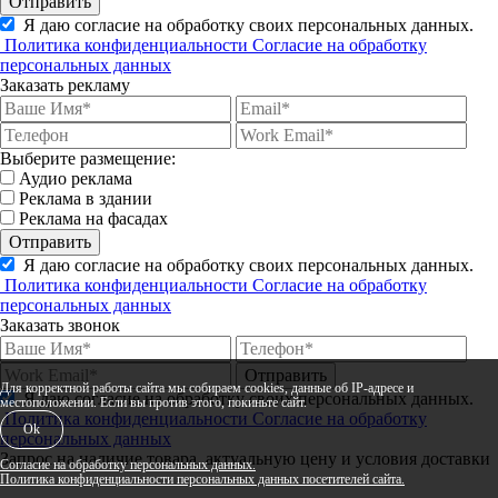
Отправить
Я даю согласие на обработку своих персональных данных.
Политика конфиденциальности
Согласие на обработку
персональных данных
Заказать рекламу
Выберите размещение:
Аудио реклама
Реклама в здании
Реклама на фасадах
Отправить
Я даю согласие на обработку своих персональных данных.
Политика конфиденциальности
Согласие на обработку
персональных данных
Заказать звонок
Отправить
Для корректной работы сайта мы собираем cookies, данные об IP-адресе и
Я даю согласие на обработку своих персональных данных.
местоположении. Если вы против этого, покиньте сайт.
Политика конфиденциальности
Согласие на обработку
Ok
персональных данных
Запрос на наличие товара, актуальную цену и условия доставки
Согласие на обработку персональных данных.
Политика конфиденциальности персональных данных посетителей сайта.