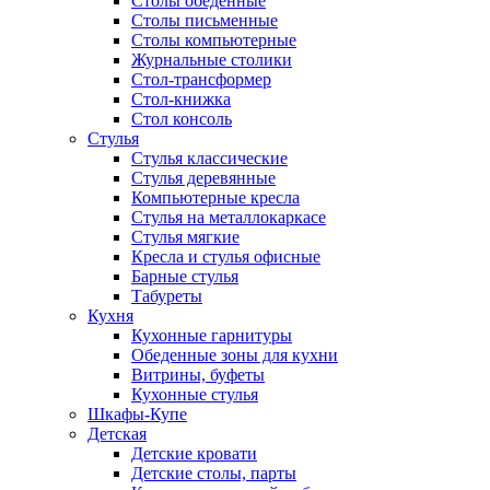
Столы обеденные
Столы письменные
Столы компьютерные
Журнальные столики
Стол-трансформер
Стол-книжка
Стол консоль
Стулья
Стулья классические
Стулья деревянные
Компьютерные кресла
Стулья на металлокаркасе
Стулья мягкие
Кресла и стулья офисные
Барные стулья
Табуреты
Кухня
Кухонные гарнитуры
Обеденные зоны для кухни
Витрины, буфеты
Кухонные стулья
Шкафы-Купе
Детская
Детские кровати
Детские столы, парты