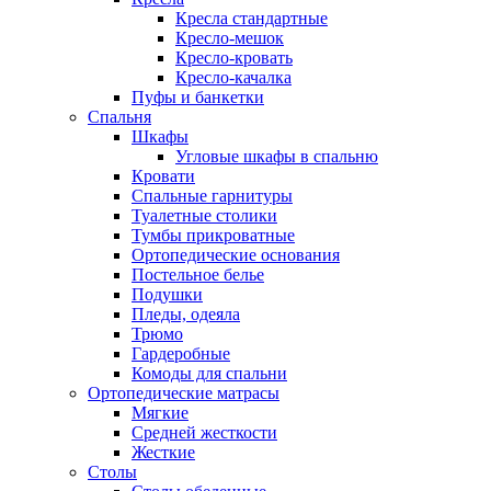
Кресла стандартные
Кресло-мешок
Кресло-кровать
Кресло-качалка
Пуфы и банкетки
Спальня
Шкафы
Угловые шкафы в спальню
Кровати
Спальные гарнитуры
Туалетные столики
Тумбы прикроватные
Ортопедические основания
Постельное белье
Подушки
Пледы, одеяла
Трюмо
Гардеробные
Комоды для спальни
Ортопедические матрасы
Мягкие
Средней жесткости
Жесткие
Столы