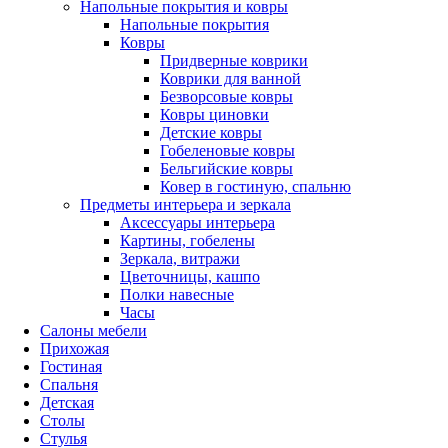
Напольные покрытия и ковры
Напольные покрытия
Ковры
Придверные коврики
Коврики для ванной
Безворсовые ковры
Ковры циновки
Детские ковры
Гобеленовые ковры
Бельгийские ковры
Ковер в гостиную, спальню
Предметы интерьера и зеркала
Аксессуары интерьера
Картины, гобелены
Зеркала, витражи
Цветочницы, кашпо
Полки навесные
Часы
Салоны мебели
Прихожая
Гостиная
Спальня
Детская
Столы
Стулья