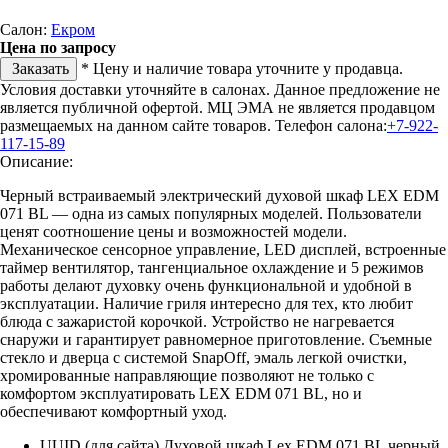
Салон:
Екром
Цена по запросу
Заказать
* Цену и наличие товара уточните у продавца.
Условия доставки уточняйте в салонах. Данное предложение не
является публичной офертой. МЦ ЭМА не является продавцом
размещаемых на данном сайте товаров.
Телефон салона:
+7-922-
117-15-89
Описание:
Черный встраиваемый электрический духовой шкаф LEX EDM
071 BL — одна из самых популярных моделей. Пользователи
ценят соотношение цены и возможностей модели.
Механическое сенсорное управление, LED дисплей, встроенные
таймер вентилятор, тангенциальное охлаждение и 5 режимов
работы делают духовку очень функциональной и удобной в
эксплуатации. Наличие гриля интересно для тех, кто любит
блюда с зажаристой корочкой. Устройство не нагревается
снаружи и гарантирует равномерное приготовление. Съемные
стекло и дверца с системой SnapOff, эмаль легкой очистки,
хромированные направляющие позволяют не только с
комфортом эксплуатировать LEX EDM 071 BL, но и
обеспечивают комфортный уход.
UUID (для сайта) Духовой шкаф Lex EDM 071 BL черный