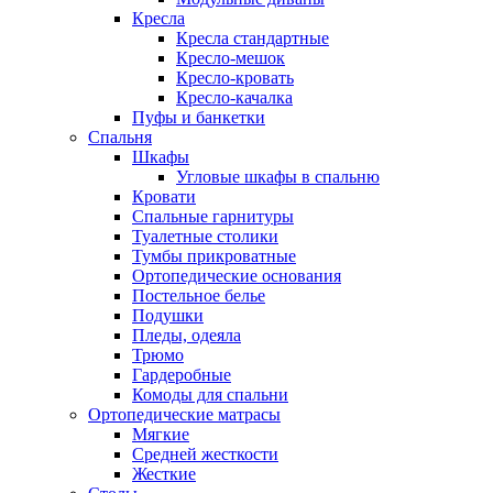
Кресла
Кресла стандартные
Кресло-мешок
Кресло-кровать
Кресло-качалка
Пуфы и банкетки
Спальня
Шкафы
Угловые шкафы в спальню
Кровати
Спальные гарнитуры
Туалетные столики
Тумбы прикроватные
Ортопедические основания
Постельное белье
Подушки
Пледы, одеяла
Трюмо
Гардеробные
Комоды для спальни
Ортопедические матрасы
Мягкие
Средней жесткости
Жесткие