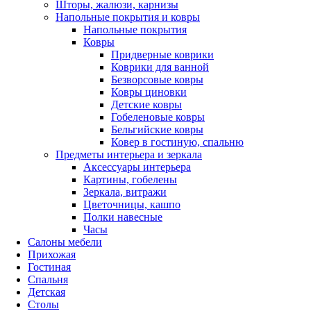
Шторы, жалюзи, карнизы
Напольные покрытия и ковры
Напольные покрытия
Ковры
Придверные коврики
Коврики для ванной
Безворсовые ковры
Ковры циновки
Детские ковры
Гобеленовые ковры
Бельгийские ковры
Ковер в гостиную, спальню
Предметы интерьера и зеркала
Аксессуары интерьера
Картины, гобелены
Зеркала, витражи
Цветочницы, кашпо
Полки навесные
Часы
Салоны мебели
Прихожая
Гостиная
Спальня
Детская
Столы