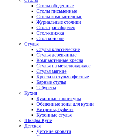
Столы
Столы обеденные
Столы письменные
Столы компьютерные
Журнальные столики
Стол-трансформер
Стол-книжка
Стол консоль
Стулья
Стулья классические
Стулья деревянные
Компьютерные кресла
Стулья на металлокаркасе
Стулья мягкие
Кресла и стулья офисные
Барные стулья
Табуреты
Кухня
Кухонные гарнитуры
Обеденные зоны для кухни
Витрины, буфеты
Кухонные стулья
Шкафы-Купе
Детская
Детские кровати