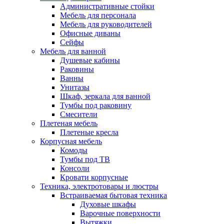
Административные стойки
Мебель для персонала
Мебель для руководителей
Офисные диваны
Сейфы
Мебель для ванной
Душевые кабины
Раковины
Ванны
Унитазы
Шкаф, зеркала для ванной
Тумбы под раковину
Смесители
Плетеная мебель
Плетеные кресла
Корпусная мебель
Комоды
Тумбы под ТВ
Консоли
Кровати корпусные
Техника, электротовары и люстры
Встраиваемая бытовая техника
Духовые шкафы
Варочные поверхности
Вытяжки