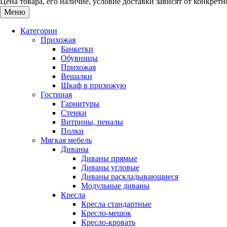
Цена товара, его наличие, условие доставки зависят от конкре
Меню
Категории
Прихожая
Банкетки
Обувницы
Прихожая
Вешалки
Шкаф в прихожую
Гостиная
Гарнитуры
Стенки
Витрины, пеналы
Полки
Мягкая мебель
Диваны
Диваны прямые
Диваны угловые
Диваны раскладывающиеся
Модульные диваны
Кресла
Кресла стандартные
Кресло-мешок
Кресло-кровать