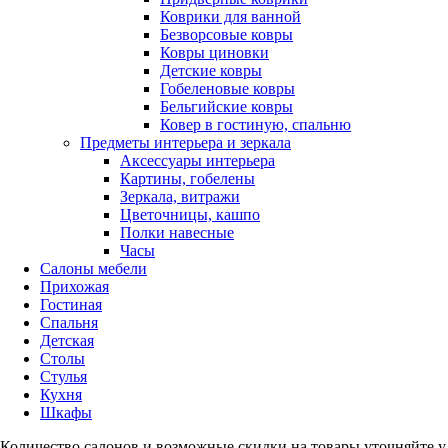
Коврики для ванной
Безворсовые ковры
Ковры циновки
Детские ковры
Гобеленовые ковры
Бельгийские ковры
Ковер в гостиную, спальню
Предметы интерьера и зеркала
Аксессуары интерьера
Картины, гобелены
Зеркала, витражи
Цветочницы, кашпо
Полки навесные
Часы
Салоны мебели
Прихожая
Гостиная
Спальня
Детская
Столы
Стулья
Кухня
Шкафы
Количество салонов и возможные скидки на товары уточняйте 