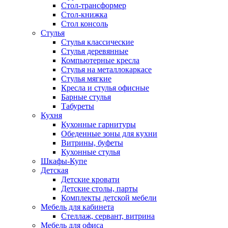
Стол-трансформер
Стол-книжка
Стол консоль
Стулья
Стулья классические
Стулья деревянные
Компьютерные кресла
Стулья на металлокаркасе
Стулья мягкие
Кресла и стулья офисные
Барные стулья
Табуреты
Кухня
Кухонные гарнитуры
Обеденные зоны для кухни
Витрины, буфеты
Кухонные стулья
Шкафы-Купе
Детская
Детские кровати
Детские столы, парты
Комплекты детской мебели
Мебель для кабинета
Стеллаж, сервант, витрина
Мебель для офиса