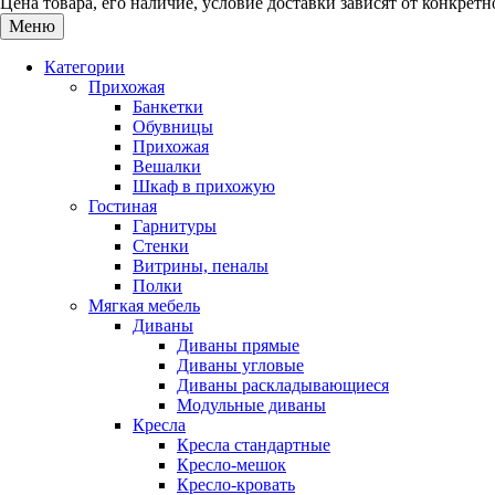
Цена товара, его наличие, условие доставки зависят от конкре
Меню
Категории
Прихожая
Банкетки
Обувницы
Прихожая
Вешалки
Шкаф в прихожую
Гостиная
Гарнитуры
Стенки
Витрины, пеналы
Полки
Мягкая мебель
Диваны
Диваны прямые
Диваны угловые
Диваны раскладывающиеся
Модульные диваны
Кресла
Кресла стандартные
Кресло-мешок
Кресло-кровать