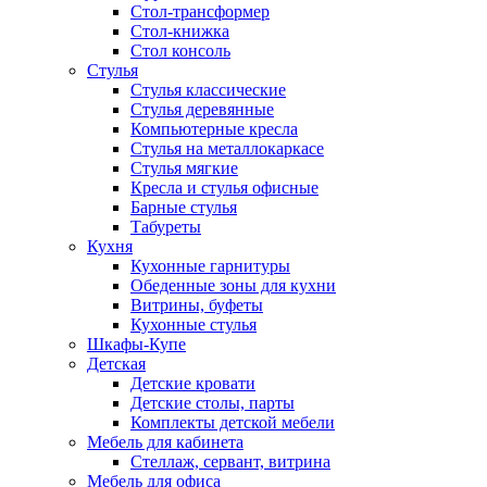
Стол-трансформер
Стол-книжка
Стол консоль
Стулья
Стулья классические
Стулья деревянные
Компьютерные кресла
Стулья на металлокаркасе
Стулья мягкие
Кресла и стулья офисные
Барные стулья
Табуреты
Кухня
Кухонные гарнитуры
Обеденные зоны для кухни
Витрины, буфеты
Кухонные стулья
Шкафы-Купе
Детская
Детские кровати
Детские столы, парты
Комплекты детской мебели
Мебель для кабинета
Стеллаж, сервант, витрина
Мебель для офиса