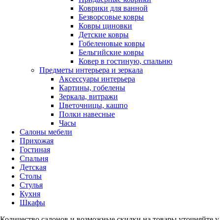
Коврики для ванной
Безворсовые ковры
Ковры циновки
Детские ковры
Гобеленовые ковры
Бельгийские ковры
Ковер в гостиную, спальню
Предметы интерьера и зеркала
Аксессуары интерьера
Картины, гобелены
Зеркала, витражи
Цветочницы, кашпо
Полки навесные
Часы
Салоны мебели
Прихожая
Гостиная
Спальня
Детская
Столы
Стулья
Кухня
Шкафы
Количество салонов и возможные скидки на товары уточняйте 