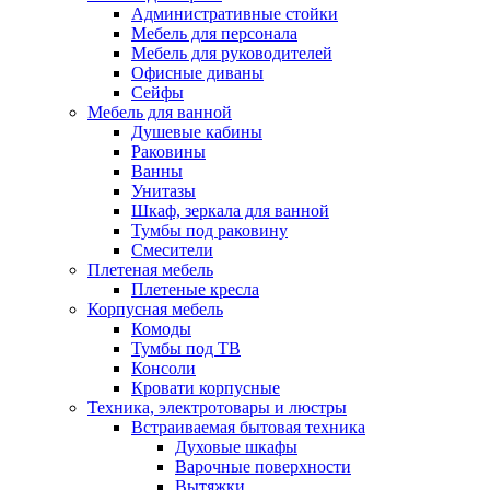
Административные стойки
Мебель для персонала
Мебель для руководителей
Офисные диваны
Сейфы
Мебель для ванной
Душевые кабины
Раковины
Ванны
Унитазы
Шкаф, зеркала для ванной
Тумбы под раковину
Смесители
Плетеная мебель
Плетеные кресла
Корпусная мебель
Комоды
Тумбы под ТВ
Консоли
Кровати корпусные
Техника, электротовары и люстры
Встраиваемая бытовая техника
Духовые шкафы
Варочные поверхности
Вытяжки