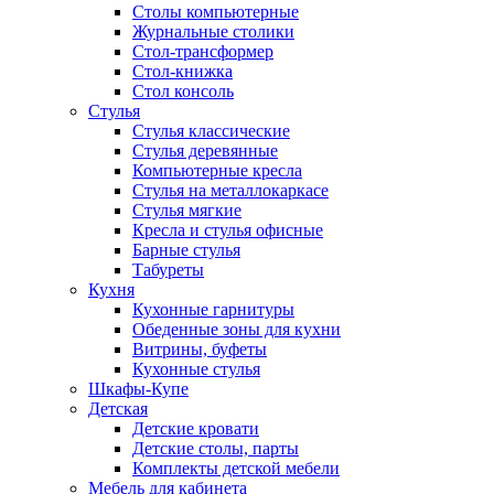
Столы компьютерные
Журнальные столики
Стол-трансформер
Стол-книжка
Стол консоль
Стулья
Стулья классические
Стулья деревянные
Компьютерные кресла
Стулья на металлокаркасе
Стулья мягкие
Кресла и стулья офисные
Барные стулья
Табуреты
Кухня
Кухонные гарнитуры
Обеденные зоны для кухни
Витрины, буфеты
Кухонные стулья
Шкафы-Купе
Детская
Детские кровати
Детские столы, парты
Комплекты детской мебели
Мебель для кабинета