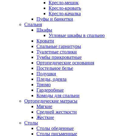
Кресло-мешок
Кресло-кровать
Кресло-качалка
Пуфы и банкетки
Спальня
Шкафы
Угловые шкафы в спальню
Кровати
Спальные гарнитуры
Туалетные столики
Тумбы прикроватные
Ортопедические основания
Постельное белье
Подушки
Пледы, одеяла
Трюмо
Гардеробные
Комоды для спальни
Ортопедические матрасы
Мягкие
Средней жесткости
Жесткие
Столы
Столы обеденные
Столы письменные