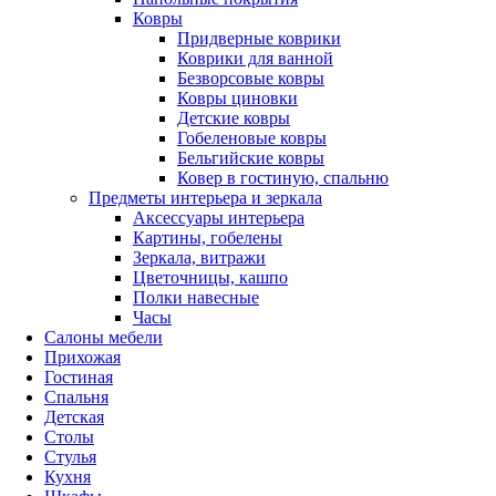
Ковры
Придверные коврики
Коврики для ванной
Безворсовые ковры
Ковры циновки
Детские ковры
Гобеленовые ковры
Бельгийские ковры
Ковер в гостиную, спальню
Предметы интерьера и зеркала
Аксессуары интерьера
Картины, гобелены
Зеркала, витражи
Цветочницы, кашпо
Полки навесные
Часы
Салоны мебели
Прихожая
Гостиная
Спальня
Детская
Столы
Стулья
Кухня