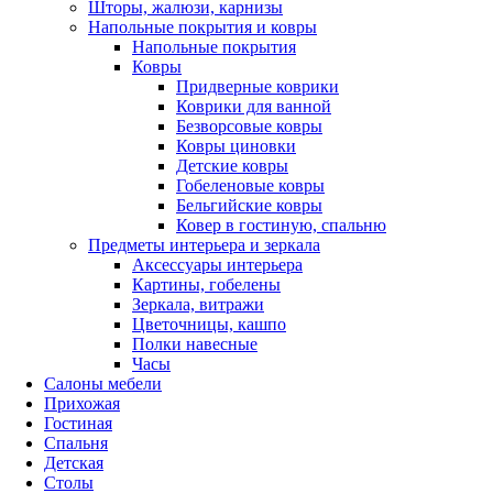
Шторы, жалюзи, карнизы
Напольные покрытия и ковры
Напольные покрытия
Ковры
Придверные коврики
Коврики для ванной
Безворсовые ковры
Ковры циновки
Детские ковры
Гобеленовые ковры
Бельгийские ковры
Ковер в гостиную, спальню
Предметы интерьера и зеркала
Аксессуары интерьера
Картины, гобелены
Зеркала, витражи
Цветочницы, кашпо
Полки навесные
Часы
Салоны мебели
Прихожая
Гостиная
Спальня
Детская
Столы