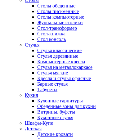
Столы
Столы обеденные
Столы письменные
Столы компьютерные
Журнальные столики
Стол-трансформер
Стол-книжка
Стол консоль
Стулья
Стулья классические
Стулья деревянные
Компьютерные кресла
Стулья на металлокаркасе
Стулья мягкие
Кресла и стулья офисные
Барные стулья
Табуреты
Кухня
Кухонные гарнитуры
Обеденные зоны для кухни
Витрины, буфеты
Кухонные стулья
Шкафы-Купе
Детская
Детские кровати