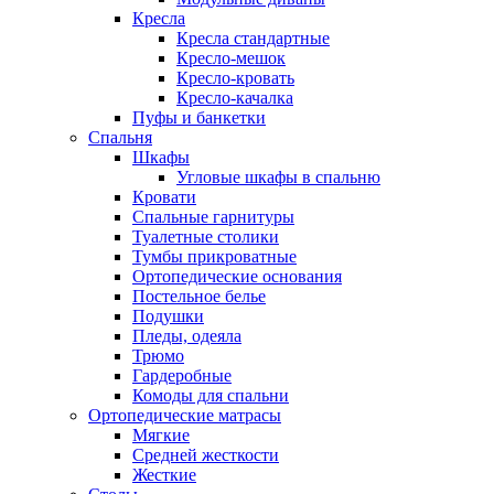
Кресла
Кресла стандартные
Кресло-мешок
Кресло-кровать
Кресло-качалка
Пуфы и банкетки
Спальня
Шкафы
Угловые шкафы в спальню
Кровати
Спальные гарнитуры
Туалетные столики
Тумбы прикроватные
Ортопедические основания
Постельное белье
Подушки
Пледы, одеяла
Трюмо
Гардеробные
Комоды для спальни
Ортопедические матрасы
Мягкие
Средней жесткости
Жесткие