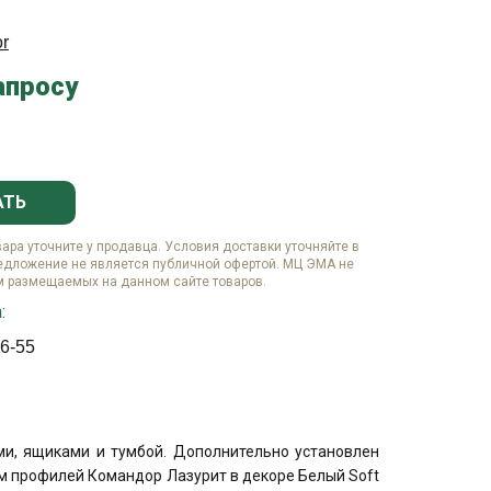
r
апросу
АТЬ
вара уточните у продавца. Условия доставки уточняйте в
едложение не является публичной офертой. МЦ ЭМА не
м размещаемых на данном сайте товаров.
:
6-55
ми, ящиками и тумбой. Дополнительно установлен
м профилей Командор Лазурит в декоре Белый Soft