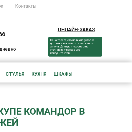
ра
Контакты
ОНЛАЙН-ЗАКАЗ
66
Цена товара, его наличие, условие
доставки зависят от конкретного
салона. Данную информацию
едневно
уточняйте у продавцов-
консультантов.
СТУЛЬЯ
КУХНЯ
ШКАФЫ
КУПЕ КОМАНДОР В
ЖЕЙ