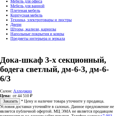
Мебель для офиса
Мебель для ванной
Плетеная мебель
Корпусная мебель
Техника, электротовары и люстры
Двери
Шторы, жалюзи, карнизы
Напольные покрытия и ковры
Предметы интерьера и зеркала
Дока-шкаф 3-х секционный,
бодега светлый, дм-6-3, дм-6-
6/3
Салон:
Аллоджио
Цена:
от 44 510 ₽
Заказать
* Цену и наличие товара уточните у продавца.
Условия доставки уточняйте в салонах. Данное предложение не
является публичной офертой. МЦ ЭМА не является продавцом
размещаемых на данном сайте товаров.
Телефон салона:
+7-903-