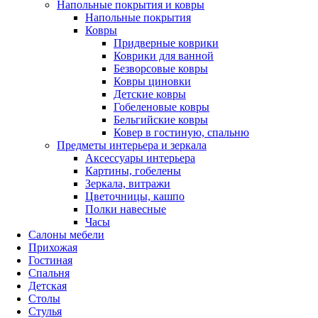
Напольные покрытия и ковры
Напольные покрытия
Ковры
Придверные коврики
Коврики для ванной
Безворсовые ковры
Ковры циновки
Детские ковры
Гобеленовые ковры
Бельгийские ковры
Ковер в гостиную, спальню
Предметы интерьера и зеркала
Аксессуары интерьера
Картины, гобелены
Зеркала, витражи
Цветочницы, кашпо
Полки навесные
Часы
Салоны мебели
Прихожая
Гостиная
Спальня
Детская
Столы
Стулья