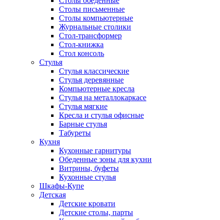
Столы обеденные
Столы письменные
Столы компьютерные
Журнальные столики
Стол-трансформер
Стол-книжка
Стол консоль
Стулья
Стулья классические
Стулья деревянные
Компьютерные кресла
Стулья на металлокаркасе
Стулья мягкие
Кресла и стулья офисные
Барные стулья
Табуреты
Кухня
Кухонные гарнитуры
Обеденные зоны для кухни
Витрины, буфеты
Кухонные стулья
Шкафы-Купе
Детская
Детские кровати
Детские столы, парты