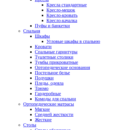
Кресла стандартные
Кресло-мешок
Кресло-кровать
Кресло-качалка
Пуфы и банкетки
Спальня
Шкафы
Угловые шкафы в спальню
Кровати
Спальные гарнитуры
Туалетные столики
Тумбы прикроватные
Ортопедические основания
Постельное белье
Подушки
Пледы, одеяла
Трюмо
Гардеробные
Комоды для спальни
Ортопедические матрасы
Мягкие
Средней жесткости
Жесткие
Столы