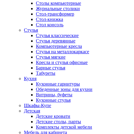
Столы компьютерные
Журнальные столики
Стол-трансформер
Стол-книжка
Стол консоль
Стулья
Стулья классические
Стулья деревянные
Компьютерные кресла
Стулья на металлокаркасе
Стулья мягкие
Кресла и стулья офисные
Барные стулья
Табуреты
Кухня
Кухонные гарнитуры
Обеденные зоны для кухни
Витрины, буфеты
Кухонные стулья
Шкафы-Купе
Детская
Детские кровати
Детские столы, парты
Комплекты детской мебели
Мебель для кабинета