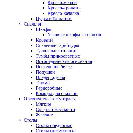
Кресло-мешок
Кресло-кровать
Кресло-качалка
Пуфы и банкетки
Спальня
Шкафы
Угловые шкафы в спальню
Кровати
Спальные гарнитуры
Туалетные столики
Тумбы прикроватные
Ортопедические основания
Постельное белье
Подушки
Пледы, одеяла
Трюмо
Гардеробные
Комоды для спальни
Ортопедические матрасы
Мягкие
Средней жесткости
Жесткие
Столы
Столы обеденные
Столы письменные