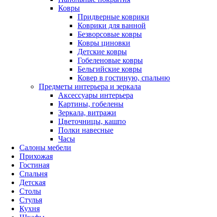
Ковры
Придверные коврики
Коврики для ванной
Безворсовые ковры
Ковры циновки
Детские ковры
Гобеленовые ковры
Бельгийские ковры
Ковер в гостиную, спальню
Предметы интерьера и зеркала
Аксессуары интерьера
Картины, гобелены
Зеркала, витражи
Цветочницы, кашпо
Полки навесные
Часы
Салоны мебели
Прихожая
Гостиная
Спальня
Детская
Столы
Стулья
Кухня