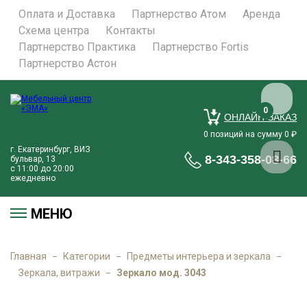
Оплата и Доставка
Партнерство Атом
Аренда
Схема центра
Контакты
Партнерство Практика
Партнерство Fortis
Партнерство Астон
0
ОНЛАЙН-ЗАКАЗ
позиций на сумму
₽
0
0
г. Екатеринбург, ВИЗ
8-343-358-08-66
бульвар, 13
с 11:00 до 20:00
ежедневно
МЕНЮ
Главная
Категории
Предметы интерьера и зеркала
Зеркала, витражи
Зеркало мод. 3043