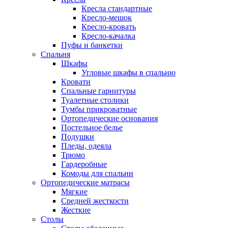
Кресла стандартные
Кресло-мешок
Кресло-кровать
Кресло-качалка
Пуфы и банкетки
Спальня
Шкафы
Угловые шкафы в спальню
Кровати
Спальные гарнитуры
Туалетные столики
Тумбы прикроватные
Ортопедические основания
Постельное белье
Подушки
Пледы, одеяла
Трюмо
Гардеробные
Комоды для спальни
Ортопедические матрасы
Мягкие
Средней жесткости
Жесткие
Столы