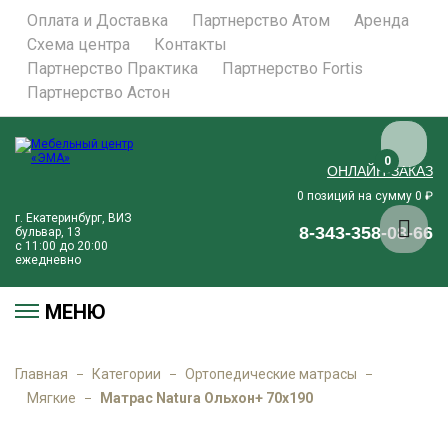
Оплата и Доставка
Партнерство Атом
Аренда
Схема центра
Контакты
Партнерство Практика
Партнерство Fortis
Партнерство Астон
0
ОНЛАЙН-ЗАКАЗ
позиций на сумму
₽
0
0
г. Екатеринбург, ВИЗ
8-343-358-08-66
бульвар, 13
с 11:00 до 20:00
ежедневно
МЕНЮ
Главная
Категории
Ортопедические матрасы
Мягкие
Матрас Natura Ольхон+ 70х190