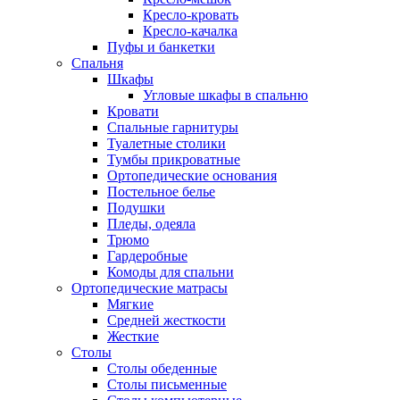
Кресло-кровать
Кресло-качалка
Пуфы и банкетки
Спальня
Шкафы
Угловые шкафы в спальню
Кровати
Спальные гарнитуры
Туалетные столики
Тумбы прикроватные
Ортопедические основания
Постельное белье
Подушки
Пледы, одеяла
Трюмо
Гардеробные
Комоды для спальни
Ортопедические матрасы
Мягкие
Средней жесткости
Жесткие
Столы
Столы обеденные
Столы письменные