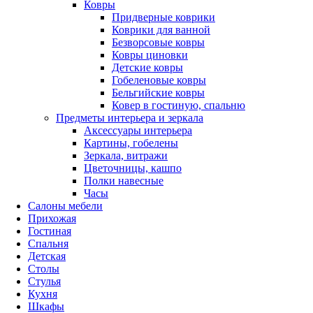
Ковры
Придверные коврики
Коврики для ванной
Безворсовые ковры
Ковры циновки
Детские ковры
Гобеленовые ковры
Бельгийские ковры
Ковер в гостиную, спальню
Предметы интерьера и зеркала
Аксессуары интерьера
Картины, гобелены
Зеркала, витражи
Цветочницы, кашпо
Полки навесные
Часы
Салоны мебели
Прихожая
Гостиная
Спальня
Детская
Столы
Стулья
Кухня
Шкафы