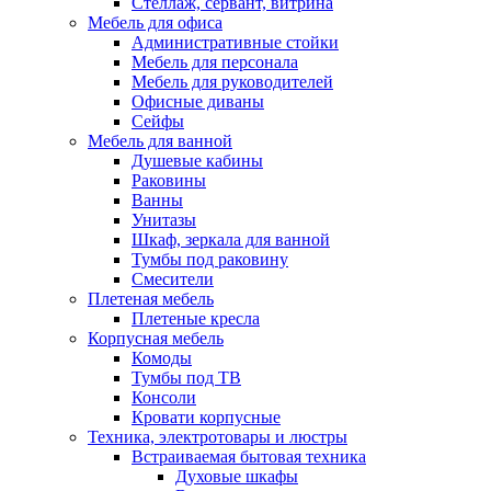
Стеллаж, сервант, витрина
Мебель для офиса
Административные стойки
Мебель для персонала
Мебель для руководителей
Офисные диваны
Сейфы
Мебель для ванной
Душевые кабины
Раковины
Ванны
Унитазы
Шкаф, зеркала для ванной
Тумбы под раковину
Смесители
Плетеная мебель
Плетеные кресла
Корпусная мебель
Комоды
Тумбы под ТВ
Консоли
Кровати корпусные
Техника, электротовары и люстры
Встраиваемая бытовая техника
Духовые шкафы