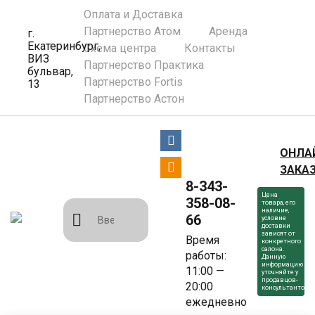
Оплата и Доставка
Партнерство Атом
Аренда
г.
Екатеринбург,
Схема центра
Контакты
ВИЗ
Партнерство Практика
бульвар,
Партнерство Fortis
13
Партнерство Астон
ОНЛА
ЗАКА
8-343-
Цена
358-08-
товара, его
наличие,
66
условие
доставки
зависят от
Время
конкретного
салона.
работы:
Данную
информацию
11:00 —
уточняйте у
продавцов-
20:00
консультантов.
ежедневно