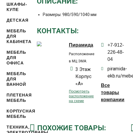
ОПИСАНИЕ:
ШКАФЫ-
КУПЕ
Размеры: 980/590/1040 мм
ДЕТСКАЯ
КОНТАКТЫ:
МЕБЕЛЬ
ДЛЯ
КАБИНЕТА
Пирамида
+7-912-
226-48-
МЕБЕЛЬ
Расположение
ДЛЯ
04
в МЦ ЭМА:
ОФИСА
piramida-
3 Этаж
МЕБЕЛЬ
ekb.ru/mebe
Корпус
ДЛЯ
«А»
ВАННОЙ
Все
Посмотреть
товары
ПЛЕТЕНАЯ
расположение
компании
МЕБЕЛЬ
на схеме
КОРПУСНАЯ
МЕБЕЛЬ
ПОХОЖИЕ ТОВАРЫ:
ТЕХНИКА,
ЭЛЕКТРОТОВАРЫ