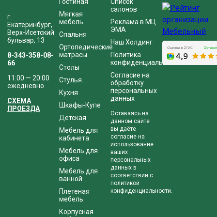
Гостиная
Список
салонов
Мягкая
г.
мебель
Реклама в МЦ
Екатеринбург,
ЭМА
Верх-Исетский
Спальня
бульвар, 13
Наш Холдинг
Ортопедические
матрасы
Политика
8-343-358-08-
конфиденциальности
66
Столы
Согласие на
11:00 — 20:00
Стулья
обработку
ежедневно
персональных
Кухня
данных
СХЕМА
Шкафы-Купе
ПРОЕЗДА
Оставаясь на
Детская
данном сайте
вы даёте
Мебель для
согласие на
кабинета
использование
Мебель для
ваших
офиса
персональных
данных в
Мебель для
соответствии с
ванной
политикой
Плетеная
конфиденциальности.
мебель
Корпусная