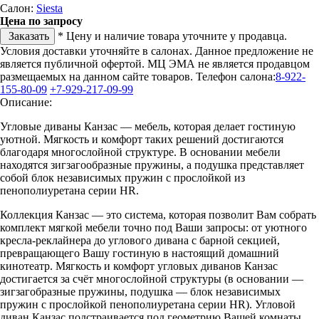
Салон:
Siesta
Цена по запросу
Заказать
* Цену и наличие товара уточните у продавца.
Условия доставки уточняйте в салонах. Данное предложение не
является публичной офертой. МЦ ЭМА не является продавцом
размещаемых на данном сайте товаров.
Телефон салона:
8-922-
155-80-09
+7-929-217-09-99
Описание:
Угловые диваны Канзас — мебель, которая делает гостиную
уютной. Мягкость и комфорт таких решений достигаются
благодаря многослойной структуре. В основании мебели
находятся зигзагообразные пружины, а подушка представляет
собой блок независимых пружин с прослойкой из
пенополиуретана серии HR.
Коллекция Канзас — это система, которая позволит Вам собрать
комплект мягкой мебели точно под Ваши запросы: от уютного
кресла-реклайнера до углового дивана с барной секцией,
превращающего Вашу гостиную в настоящий домашний
кинотеатр. Мягкость и комфорт угловых диванов Канзас
достигается за счёт многослойной структуры (в основании —
зигзагобразные пружины, подушка — блок независимых
пружин с прослойкой пенополиуретана серии HR). Угловой
диван Канзас подстраивается под геометрию Вашей комнаты,