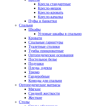
Кресла стандартные
Кресло-мешок
Кресло-кровать
Кресло-качалка
Пуфы и банкетки
Спальня
Шкафы
Угловые шкафы в спальню
Кровати
Спальные гарнитуры
Туалетные столики
Тумбы прикроватные
Ортопедические основания
Постельное белье
Подушки
Пледы, одеяла
Трюмо
Гардеробные
Комоды для спальни
Ортопедические матрасы
Мягкие
Средней жесткости
Жесткие
Столы