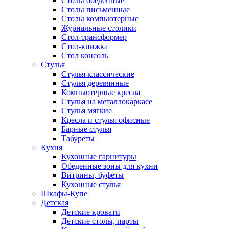
Столы обеденные
Столы письменные
Столы компьютерные
Журнальные столики
Стол-трансформер
Стол-книжка
Стол консоль
Стулья
Стулья классические
Стулья деревянные
Компьютерные кресла
Стулья на металлокаркасе
Стулья мягкие
Кресла и стулья офисные
Барные стулья
Табуреты
Кухня
Кухонные гарнитуры
Обеденные зоны для кухни
Витрины, буфеты
Кухонные стулья
Шкафы-Купе
Детская
Детские кровати
Детские столы, парты