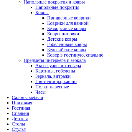
Напольные покрытия и ковры
Напольные покрытия
Ковры
Придверные коврики
Коврики для ванной
Безворсовые ковры
Ковры циновки
Детские ковры
Гобеленовые ковры
Бельгийские ковры
Ковер в гостиную, спальню
Предметы интерьера и зеркала
Аксессуары интерьера
Картины, гобелены
Зеркала, витражи
Цветочницы, кашпо
Полки навесные
Часы
Салоны мебели
Прихожая
Гостиная
Спальня
Детская
Столы
Стулья