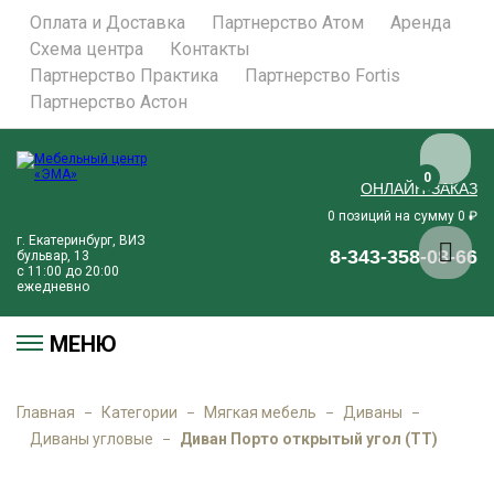
Оплата и Доставка
Партнерство Атом
Аренда
Схема центра
Контакты
Партнерство Практика
Партнерство Fortis
Партнерство Астон
0
ОНЛАЙН-ЗАКАЗ
позиций на сумму
₽
0
0
г. Екатеринбург, ВИЗ
8-343-358-08-66
бульвар, 13
с 11:00 до 20:00
ежедневно
МЕНЮ
Главная
Категории
Мягкая мебель
Диваны
Диваны угловые
Диван Порто открытый угол (ТТ)