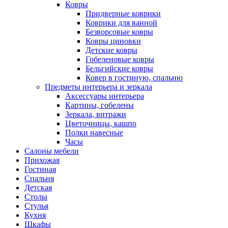
Ковры
Придверные коврики
Коврики для ванной
Безворсовые ковры
Ковры циновки
Детские ковры
Гобеленовые ковры
Бельгийские ковры
Ковер в гостиную, спальню
Предметы интерьера и зеркала
Аксессуары интерьера
Картины, гобелены
Зеркала, витражи
Цветочницы, кашпо
Полки навесные
Часы
Салоны мебели
Прихожая
Гостиная
Спальня
Детская
Столы
Стулья
Кухня
Шкафы