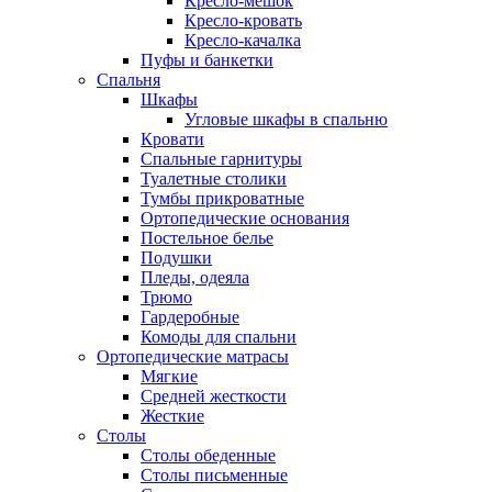
Кресло-мешок
Кресло-кровать
Кресло-качалка
Пуфы и банкетки
Спальня
Шкафы
Угловые шкафы в спальню
Кровати
Спальные гарнитуры
Туалетные столики
Тумбы прикроватные
Ортопедические основания
Постельное белье
Подушки
Пледы, одеяла
Трюмо
Гардеробные
Комоды для спальни
Ортопедические матрасы
Мягкие
Средней жесткости
Жесткие
Столы
Столы обеденные
Столы письменные