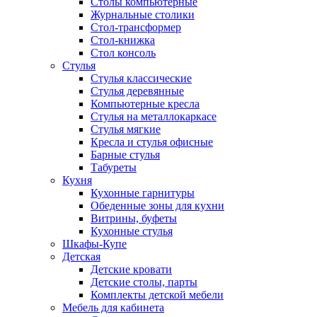
Столы компьютерные
Журнальные столики
Стол-трансформер
Стол-книжка
Стол консоль
Стулья
Стулья классические
Стулья деревянные
Компьютерные кресла
Стулья на металлокаркасе
Стулья мягкие
Кресла и стулья офисные
Барные стулья
Табуреты
Кухня
Кухонные гарнитуры
Обеденные зоны для кухни
Витрины, буфеты
Кухонные стулья
Шкафы-Купе
Детская
Детские кровати
Детские столы, парты
Комплекты детской мебели
Мебель для кабинета