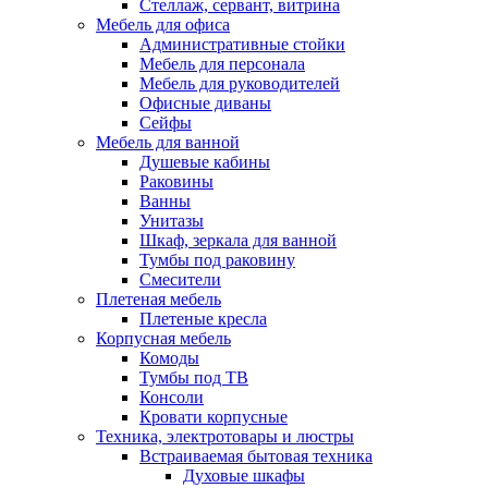
Стеллаж, сервант, витрина
Мебель для офиса
Административные стойки
Мебель для персонала
Мебель для руководителей
Офисные диваны
Сейфы
Мебель для ванной
Душевые кабины
Раковины
Ванны
Унитазы
Шкаф, зеркала для ванной
Тумбы под раковину
Смесители
Плетеная мебель
Плетеные кресла
Корпусная мебель
Комоды
Тумбы под ТВ
Консоли
Кровати корпусные
Техника, электротовары и люстры
Встраиваемая бытовая техника
Духовые шкафы