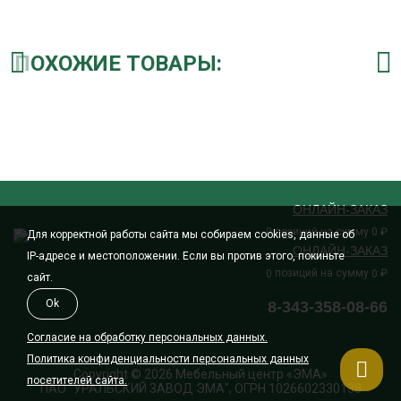
ПОХОЖИЕ ТОВАРЫ:
ОНЛАЙН-ЗАКАЗ
позиций на сумму
₽
0
0
Для корректной работы сайта мы собираем cookies, данные об
ОНЛАЙН-ЗАКАЗ
IP-адресе и местоположении. Если вы против этого, покиньте
позиций на сумму
₽
0
0
сайт.
Ok
8-343-358-08-66
Согласие на обработку персональных данных.
Политика конфиденциальности персональных данных
Copyright © 2026 Мебельный центр «ЭМА»
посетителей сайта.
ПАО "УРАЛЬСКИЙ ЗАВОД ЭМА", ОГРН 1026602330138