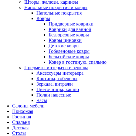
Шторы, жалюзи, карнизы
Напольные покрытия и ковры
Напольные покрытия
Ковры
Придверные коврики
Коврики для ванной
Безворсовые ковры
Ковры циновки
Детские ковры
Гобеленовые ковры
Бельгийские ковры
Ковер в гостиную, спальню
Предметы интерьера и зеркала
Аксессуары интерьера
Картины, гобелены
Зеркала, витражи
Цветочницы, кашпо
Полки навесные
Часы
Салоны мебели
Прихожая
Гостиная
Спальня
Детская
Столы