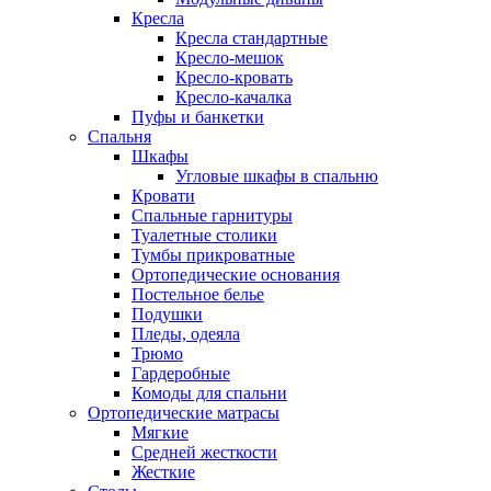
Кресла
Кресла стандартные
Кресло-мешок
Кресло-кровать
Кресло-качалка
Пуфы и банкетки
Спальня
Шкафы
Угловые шкафы в спальню
Кровати
Спальные гарнитуры
Туалетные столики
Тумбы прикроватные
Ортопедические основания
Постельное белье
Подушки
Пледы, одеяла
Трюмо
Гардеробные
Комоды для спальни
Ортопедические матрасы
Мягкие
Средней жесткости
Жесткие