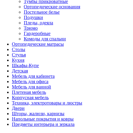
Тумбы прикроватные
Ортопедические основания
Постельное белье
Подушки
Пледы, одеяла
Трюмо
Гардеробные
Комоды для спальни
Ортопедические матрасы
Столы
Стулья
Кухня
Шкафы-Купе
Детская
Мебель для кабинета
Мебель для офиса
Мебель для ванной
Плетеная мебель
Корпусная мебель
Техника, электротовары и люстры
Двери
Шторы, жалюзи, карнизы
Напольные покрытия и ковры
Предметы интерьера и зеркала