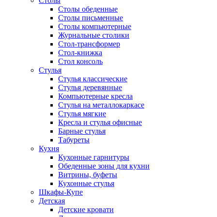
Столы
Столы обеденные
Столы письменные
Столы компьютерные
Журнальные столики
Стол-трансформер
Стол-книжка
Стол консоль
Стулья
Стулья классические
Стулья деревянные
Компьютерные кресла
Стулья на металлокаркасе
Стулья мягкие
Кресла и стулья офисные
Барные стулья
Табуреты
Кухня
Кухонные гарнитуры
Обеденные зоны для кухни
Витрины, буфеты
Кухонные стулья
Шкафы-Купе
Детская
Детские кровати