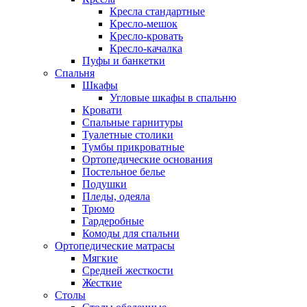
Кресла стандартные
Кресло-мешок
Кресло-кровать
Кресло-качалка
Пуфы и банкетки
Спальня
Шкафы
Угловые шкафы в спальню
Кровати
Спальные гарнитуры
Туалетные столики
Тумбы прикроватные
Ортопедические основания
Постельное белье
Подушки
Пледы, одеяла
Трюмо
Гардеробные
Комоды для спальни
Ортопедические матрасы
Мягкие
Средней жесткости
Жесткие
Столы