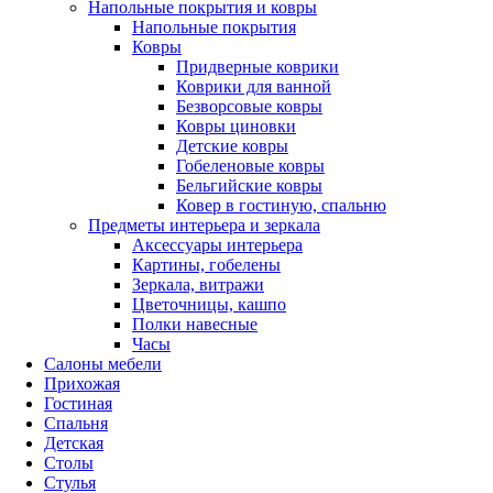
Напольные покрытия и ковры
Напольные покрытия
Ковры
Придверные коврики
Коврики для ванной
Безворсовые ковры
Ковры циновки
Детские ковры
Гобеленовые ковры
Бельгийские ковры
Ковер в гостиную, спальню
Предметы интерьера и зеркала
Аксессуары интерьера
Картины, гобелены
Зеркала, витражи
Цветочницы, кашпо
Полки навесные
Часы
Салоны мебели
Прихожая
Гостиная
Спальня
Детская
Столы
Стулья