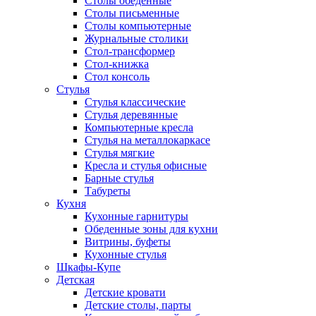
Столы обеденные
Столы письменные
Столы компьютерные
Журнальные столики
Стол-трансформер
Стол-книжка
Стол консоль
Стулья
Стулья классические
Стулья деревянные
Компьютерные кресла
Стулья на металлокаркасе
Стулья мягкие
Кресла и стулья офисные
Барные стулья
Табуреты
Кухня
Кухонные гарнитуры
Обеденные зоны для кухни
Витрины, буфеты
Кухонные стулья
Шкафы-Купе
Детская
Детские кровати
Детские столы, парты