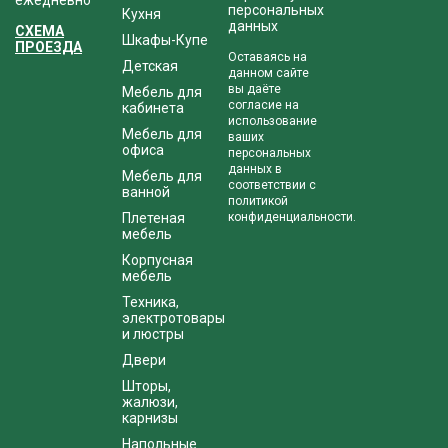
ежедневно
персональных
Кухня
данных
СХЕМА
Шкафы-Купе
ПРОЕЗДА
Оставаясь на
Детская
данном сайте
вы даёте
Мебель для
согласие на
кабинета
использование
Мебель для
ваших
офиса
персональных
данных в
Мебель для
соответствии с
ванной
политикой
Плетеная
конфиденциальности.
мебель
Корпусная
мебель
Техника,
электротовары
и люстры
Двери
Шторы,
жалюзи,
карнизы
Напольные