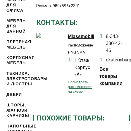
ДЛЯ
Размер: 980x596x2301
ОФИСА
МЕБЕЛЬ
КОНТАКТЫ:
ДЛЯ
ВАННОЙ
Miassmobili
8-343-
ПЛЕТЕНАЯ
380-42-
Расположение
МЕБЕЛЬ
46
в МЦ ЭМА:
КОРПУСНАЯ
ekaterinbur
1 Этаж
МЕБЕЛЬ
Корпус
Все
ТЕХНИКА,
«А»
товары
ЭЛЕКТРОТОВАРЫ
Посмотреть
компании
И ЛЮСТРЫ
расположение
на схеме
ДВЕРИ
ШТОРЫ,
ЖАЛЮЗИ,
КАРНИЗЫ
ПОХОЖИЕ ТОВАРЫ:
НАПОЛЬНЫЕ