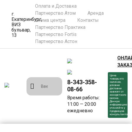
Оплата и Доставка
Партнерство Атом
Аренда
г.
Екатеринбург,
Схема центра
Контакты
ВИЗ
Партнерство Практика
бульвар,
Партнерство Fortis
13
Партнерство Астон
ОНЛА
ЗАКА
Цена
товара, его
8-343-358-
наличие,
условие
08-66
доставки
зависят от
конкретного
Время работы:
салона.
Данную
11:00 — 20:00
информацию
уточняйте у
ежедневно
продавцов-
консультантов.