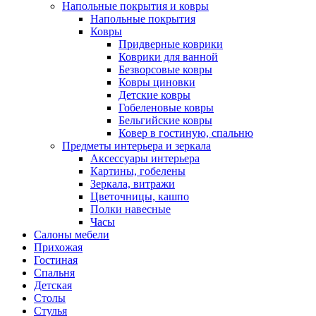
Напольные покрытия и ковры
Напольные покрытия
Ковры
Придверные коврики
Коврики для ванной
Безворсовые ковры
Ковры циновки
Детские ковры
Гобеленовые ковры
Бельгийские ковры
Ковер в гостиную, спальню
Предметы интерьера и зеркала
Аксессуары интерьера
Картины, гобелены
Зеркала, витражи
Цветочницы, кашпо
Полки навесные
Часы
Салоны мебели
Прихожая
Гостиная
Спальня
Детская
Столы
Стулья