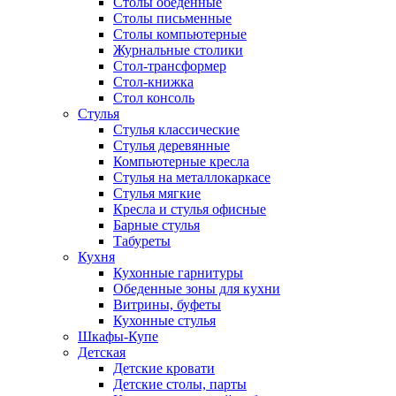
Столы обеденные
Столы письменные
Столы компьютерные
Журнальные столики
Стол-трансформер
Стол-книжка
Стол консоль
Стулья
Стулья классические
Стулья деревянные
Компьютерные кресла
Стулья на металлокаркасе
Стулья мягкие
Кресла и стулья офисные
Барные стулья
Табуреты
Кухня
Кухонные гарнитуры
Обеденные зоны для кухни
Витрины, буфеты
Кухонные стулья
Шкафы-Купе
Детская
Детские кровати
Детские столы, парты