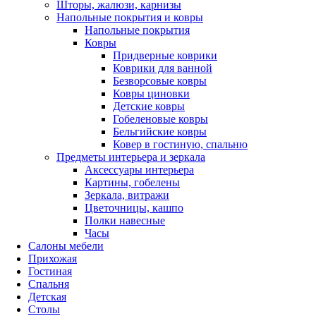
Шторы, жалюзи, карнизы
Напольные покрытия и ковры
Напольные покрытия
Ковры
Придверные коврики
Коврики для ванной
Безворсовые ковры
Ковры циновки
Детские ковры
Гобеленовые ковры
Бельгийские ковры
Ковер в гостиную, спальню
Предметы интерьера и зеркала
Аксессуары интерьера
Картины, гобелены
Зеркала, витражи
Цветочницы, кашпо
Полки навесные
Часы
Салоны мебели
Прихожая
Гостиная
Спальня
Детская
Столы