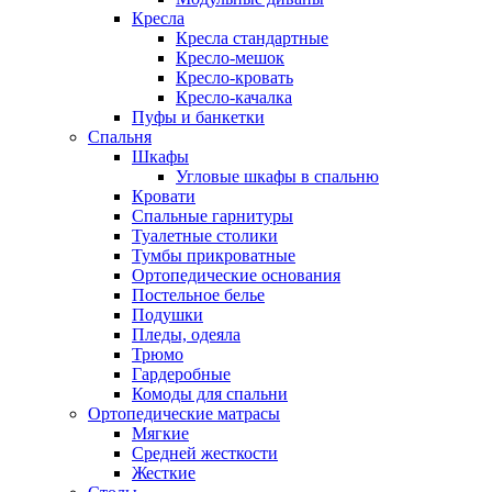
Кресла
Кресла стандартные
Кресло-мешок
Кресло-кровать
Кресло-качалка
Пуфы и банкетки
Спальня
Шкафы
Угловые шкафы в спальню
Кровати
Спальные гарнитуры
Туалетные столики
Тумбы прикроватные
Ортопедические основания
Постельное белье
Подушки
Пледы, одеяла
Трюмо
Гардеробные
Комоды для спальни
Ортопедические матрасы
Мягкие
Средней жесткости
Жесткие