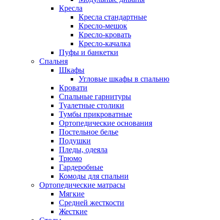
Кресла
Кресла стандартные
Кресло-мешок
Кресло-кровать
Кресло-качалка
Пуфы и банкетки
Спальня
Шкафы
Угловые шкафы в спальню
Кровати
Спальные гарнитуры
Туалетные столики
Тумбы прикроватные
Ортопедические основания
Постельное белье
Подушки
Пледы, одеяла
Трюмо
Гардеробные
Комоды для спальни
Ортопедические матрасы
Мягкие
Средней жесткости
Жесткие