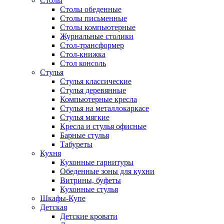
Столы
Столы обеденные
Столы письменные
Столы компьютерные
Журнальные столики
Стол-трансформер
Стол-книжка
Стол консоль
Стулья
Стулья классические
Стулья деревянные
Компьютерные кресла
Стулья на металлокаркасе
Стулья мягкие
Кресла и стулья офисные
Барные стулья
Табуреты
Кухня
Кухонные гарнитуры
Обеденные зоны для кухни
Витрины, буфеты
Кухонные стулья
Шкафы-Купе
Детская
Детские кровати