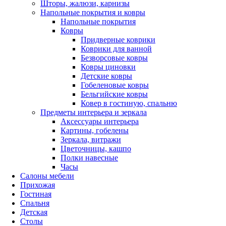
Шторы, жалюзи, карнизы
Напольные покрытия и ковры
Напольные покрытия
Ковры
Придверные коврики
Коврики для ванной
Безворсовые ковры
Ковры циновки
Детские ковры
Гобеленовые ковры
Бельгийские ковры
Ковер в гостиную, спальню
Предметы интерьера и зеркала
Аксессуары интерьера
Картины, гобелены
Зеркала, витражи
Цветочницы, кашпо
Полки навесные
Часы
Салоны мебели
Прихожая
Гостиная
Спальня
Детская
Столы