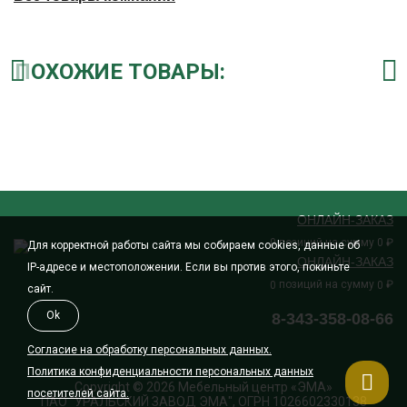
ПОХОЖИЕ ТОВАРЫ:
ОНЛАЙН-ЗАКАЗ
позиций на сумму
₽
0
0
Для корректной работы сайта мы собираем cookies, данные об
ОНЛАЙН-ЗАКАЗ
IP-адресе и местоположении. Если вы против этого, покиньте
позиций на сумму
₽
0
0
сайт.
Ok
8-343-358-08-66
Согласие на обработку персональных данных.
Политика конфиденциальности персональных данных
Copyright © 2026 Мебельный центр «ЭМА»
посетителей сайта.
ПАО "УРАЛЬСКИЙ ЗАВОД ЭМА", ОГРН 1026602330138