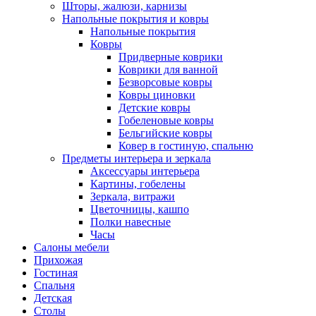
Шторы, жалюзи, карнизы
Напольные покрытия и ковры
Напольные покрытия
Ковры
Придверные коврики
Коврики для ванной
Безворсовые ковры
Ковры циновки
Детские ковры
Гобеленовые ковры
Бельгийские ковры
Ковер в гостиную, спальню
Предметы интерьера и зеркала
Аксессуары интерьера
Картины, гобелены
Зеркала, витражи
Цветочницы, кашпо
Полки навесные
Часы
Салоны мебели
Прихожая
Гостиная
Спальня
Детская
Столы