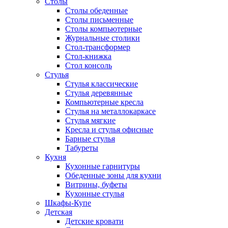
Столы
Столы обеденные
Столы письменные
Столы компьютерные
Журнальные столики
Стол-трансформер
Стол-книжка
Стол консоль
Стулья
Стулья классические
Стулья деревянные
Компьютерные кресла
Стулья на металлокаркасе
Стулья мягкие
Кресла и стулья офисные
Барные стулья
Табуреты
Кухня
Кухонные гарнитуры
Обеденные зоны для кухни
Витрины, буфеты
Кухонные стулья
Шкафы-Купе
Детская
Детские кровати