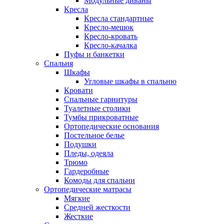
Модульные диваны
Кресла
Кресла стандартные
Кресло-мешок
Кресло-кровать
Кресло-качалка
Пуфы и банкетки
Спальня
Шкафы
Угловые шкафы в спальню
Кровати
Спальные гарнитуры
Туалетные столики
Тумбы прикроватные
Ортопедические основания
Постельное белье
Подушки
Пледы, одеяла
Трюмо
Гардеробные
Комоды для спальни
Ортопедические матрасы
Мягкие
Средней жесткости
Жесткие