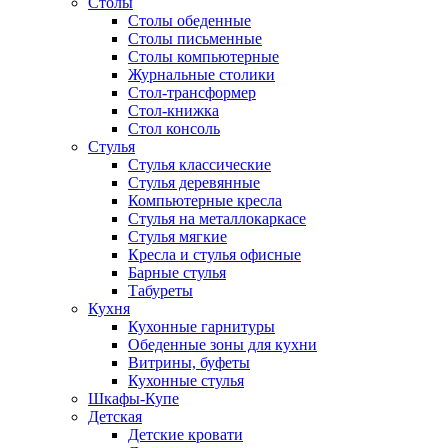
Столы
Столы обеденные
Столы письменные
Столы компьютерные
Журнальные столики
Стол-трансформер
Стол-книжка
Стол консоль
Стулья
Стулья классические
Стулья деревянные
Компьютерные кресла
Стулья на металлокаркасе
Стулья мягкие
Кресла и стулья офисные
Барные стулья
Табуреты
Кухня
Кухонные гарнитуры
Обеденные зоны для кухни
Витрины, буфеты
Кухонные стулья
Шкафы-Купе
Детская
Детские кровати