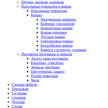
Шторы, жалюзи, карнизы
Напольные покрытия и ковры
Напольные покрытия
Ковры
Придверные коврики
Коврики для ванной
Безворсовые ковры
Ковры циновки
Детские ковры
Гобеленовые ковры
Бельгийские ковры
Ковер в гостиную, спальню
Предметы интерьера и зеркала
Аксессуары интерьера
Картины, гобелены
Зеркала, витражи
Цветочницы, кашпо
Полки навесные
Часы
Салоны мебели
Прихожая
Гостиная
Спальня
Детская
Столы