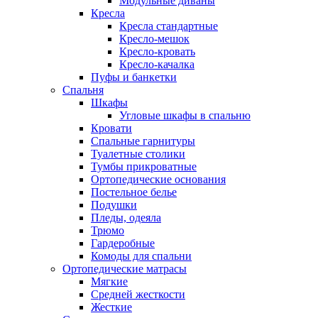
Модульные диваны
Кресла
Кресла стандартные
Кресло-мешок
Кресло-кровать
Кресло-качалка
Пуфы и банкетки
Спальня
Шкафы
Угловые шкафы в спальню
Кровати
Спальные гарнитуры
Туалетные столики
Тумбы прикроватные
Ортопедические основания
Постельное белье
Подушки
Пледы, одеяла
Трюмо
Гардеробные
Комоды для спальни
Ортопедические матрасы
Мягкие
Средней жесткости
Жесткие