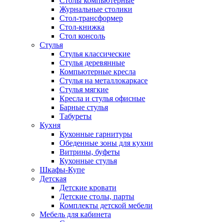
Столы компьютерные
Журнальные столики
Стол-трансформер
Стол-книжка
Стол консоль
Стулья
Стулья классические
Стулья деревянные
Компьютерные кресла
Стулья на металлокаркасе
Стулья мягкие
Кресла и стулья офисные
Барные стулья
Табуреты
Кухня
Кухонные гарнитуры
Обеденные зоны для кухни
Витрины, буфеты
Кухонные стулья
Шкафы-Купе
Детская
Детские кровати
Детские столы, парты
Комплекты детской мебели
Мебель для кабинета