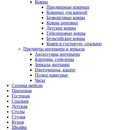
Ковры
Придверные коврики
Коврики для ванной
Безворсовые ковры
Ковры циновки
Детские ковры
Гобеленовые ковры
Бельгийские ковры
Ковер в гостиную, спальню
Предметы интерьера и зеркала
Аксессуары интерьера
Картины, гобелены
Зеркала, витражи
Цветочницы, кашпо
Полки навесные
Часы
Салоны мебели
Прихожая
Гостиная
Спальня
Детская
Столы
Стулья
Кухня
Шкафы