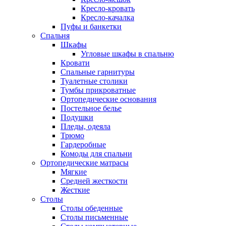
Кресло-кровать
Кресло-качалка
Пуфы и банкетки
Спальня
Шкафы
Угловые шкафы в спальню
Кровати
Спальные гарнитуры
Туалетные столики
Тумбы прикроватные
Ортопедические основания
Постельное белье
Подушки
Пледы, одеяла
Трюмо
Гардеробные
Комоды для спальни
Ортопедические матрасы
Мягкие
Средней жесткости
Жесткие
Столы
Столы обеденные
Столы письменные