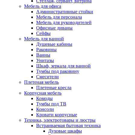
Стеллаж, сервант, витрина
Мебель для офиса
Административные стойки
Мебель для персонала
Мебель для руководителей
Офисные диваны
Сейфы
Мебель для ванной
Душевые кабины
Раковины
Ванны
Унитазы
Шкаф, зеркала для ванной
Тумбы под раковину
Смесители
Плетеная мебель
Плетеные кресла
Корпусная мебель
Комоды
Тумбы под ТВ
Консоли
Кровати корпусные
Техника, электротовары и люстры
Встраиваемая бытовая техника
Духовые шкафы