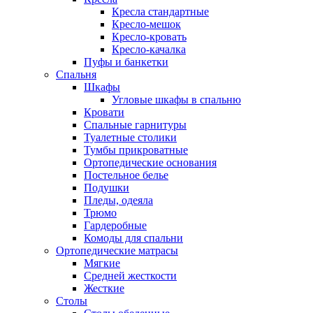
Кресла стандартные
Кресло-мешок
Кресло-кровать
Кресло-качалка
Пуфы и банкетки
Спальня
Шкафы
Угловые шкафы в спальню
Кровати
Спальные гарнитуры
Туалетные столики
Тумбы прикроватные
Ортопедические основания
Постельное белье
Подушки
Пледы, одеяла
Трюмо
Гардеробные
Комоды для спальни
Ортопедические матрасы
Мягкие
Средней жесткости
Жесткие
Столы