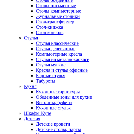
Столы обеденные
Столы письменные
Столы компьютерные
Журнальные столики
Стол-трансформер
Стол-книжка
Стол консоль
Стулья
Стулья классические
Стулья деревянные
Компьютерные кресла
Стулья на металлокаркасе
Стулья мягкие
Кресла и стулья офисные
Барные стулья
Табуреты
Кухня
Кухонные гарнитуры
Обеденные зоны для кухни
Витрины, буфеты
Кухонные стулья
Шкафы-Купе
Детская
Детские кровати
Детские столы, парты