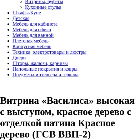
Витрины, буфеты
Кухонные стулья
Шкафы-Купе
Детская
Мебель для кабинета
Мебель для офиса
Мебель для ванной
Плетеная мебель
Корпусная мебель
Техника, электротовары и люстры
Двери
Шторы, жалюзи, карнизы
Напольные покрытия и ковры
Предметы интерьера и зеркала
Витрина «Василиса» высокая
с выступом, красное дерево с
отделкой патина Красное
дерево (ГСВ ВВП-2)