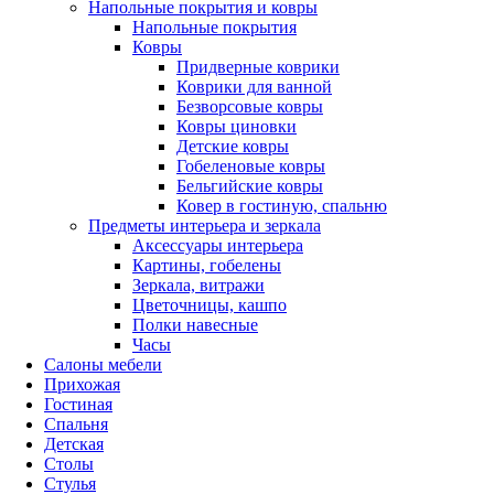
Напольные покрытия и ковры
Напольные покрытия
Ковры
Придверные коврики
Коврики для ванной
Безворсовые ковры
Ковры циновки
Детские ковры
Гобеленовые ковры
Бельгийские ковры
Ковер в гостиную, спальню
Предметы интерьера и зеркала
Аксессуары интерьера
Картины, гобелены
Зеркала, витражи
Цветочницы, кашпо
Полки навесные
Часы
Салоны мебели
Прихожая
Гостиная
Спальня
Детская
Столы
Стулья