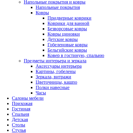
Напольные покрытия и ковры
Напольные покрытия
Ковры
Придверные коврики
Коврики для ванной
Безворсовые ковры
Ковры циновки
Детские ковры
Гобеленовые ковры
Бельгийские ковры
Ковер в гостиную, спальню
Предметы интерьера и зеркала
Аксессуары интерьера
Картины, гобелены
Зеркала, витражи
Цветочницы, кашпо
Полки навесные
Часы
Салоны мебели
Прихожая
Гостиная
Спальня
Детская
Столы
Стулья