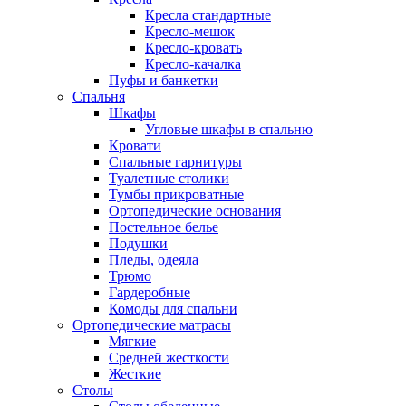
Кресла стандартные
Кресло-мешок
Кресло-кровать
Кресло-качалка
Пуфы и банкетки
Спальня
Шкафы
Угловые шкафы в спальню
Кровати
Спальные гарнитуры
Туалетные столики
Тумбы прикроватные
Ортопедические основания
Постельное белье
Подушки
Пледы, одеяла
Трюмо
Гардеробные
Комоды для спальни
Ортопедические матрасы
Мягкие
Средней жесткости
Жесткие
Столы