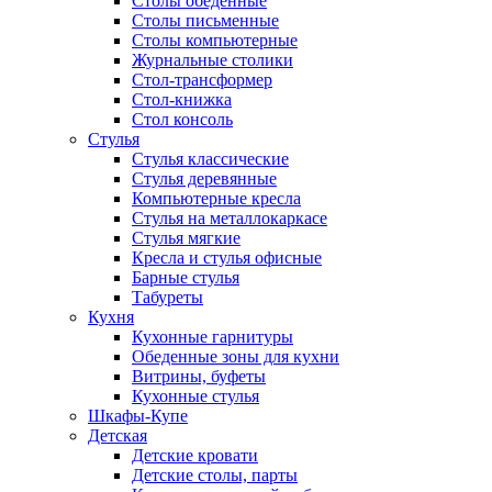
Столы обеденные
Столы письменные
Столы компьютерные
Журнальные столики
Стол-трансформер
Стол-книжка
Стол консоль
Стулья
Стулья классические
Стулья деревянные
Компьютерные кресла
Стулья на металлокаркасе
Стулья мягкие
Кресла и стулья офисные
Барные стулья
Табуреты
Кухня
Кухонные гарнитуры
Обеденные зоны для кухни
Витрины, буфеты
Кухонные стулья
Шкафы-Купе
Детская
Детские кровати
Детские столы, парты