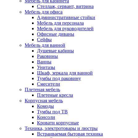
Мебель для кабинета
Стеллаж, сервант, витрина
Мебель для офиса
Административные стойки
Мебель для персонала
Мебель для руководителей
Офисные диваны
Сейфы
Мебель для ванной
Душевые кабины
Раковины
Ванны
Унитазы
Шкаф, зеркала для ванной
Тумбы под раковину
Смесители
Плетеная мебель
Плетеные кресла
Корпусная мебель
Комоды
Тумбы под ТВ
Консоли
Кровати корпусные
Техника, электротовары и люстры
Встраиваемая бытовая техника