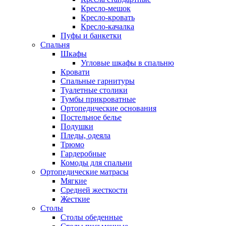
Кресло-мешок
Кресло-кровать
Кресло-качалка
Пуфы и банкетки
Спальня
Шкафы
Угловые шкафы в спальню
Кровати
Спальные гарнитуры
Туалетные столики
Тумбы прикроватные
Ортопедические основания
Постельное белье
Подушки
Пледы, одеяла
Трюмо
Гардеробные
Комоды для спальни
Ортопедические матрасы
Мягкие
Средней жесткости
Жесткие
Столы
Столы обеденные