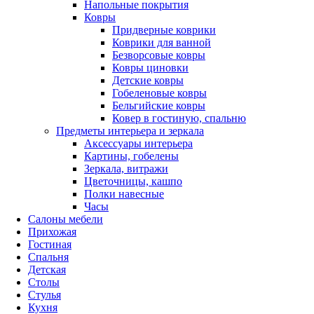
Напольные покрытия
Ковры
Придверные коврики
Коврики для ванной
Безворсовые ковры
Ковры циновки
Детские ковры
Гобеленовые ковры
Бельгийские ковры
Ковер в гостиную, спальню
Предметы интерьера и зеркала
Аксессуары интерьера
Картины, гобелены
Зеркала, витражи
Цветочницы, кашпо
Полки навесные
Часы
Салоны мебели
Прихожая
Гостиная
Спальня
Детская
Столы
Стулья
Кухня