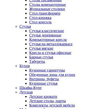
Столы письменные
Столы компьютерные
Журнальные столики
Стол-трансформер
Стол-книжка
Стол консоль
Стулья
Стулья классические
Стулья деревянные
Компьютерные кресла
Стулья на металлокаркасе
Стулья мягкие
Кресла и стулья офисные
Барные стулья
Табуреты
Кухня
Кухонные гарнитуры
Обеденные зоны для кухни
Витрины, буфеты
Кухонные стулья
Шкафы-Купе
Детская
Детские кровати
Детские столы, парты
Комплекты детской мебели