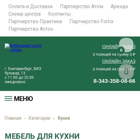
Оплата и Доставка
Партнерство Атом
Аренда
Схема центра
Контакты
Партнерство Практика
Партнерство Fortis
Партнерство Астон
ОНЛАЙН-ЗАКАЗ
0
0
позиций на сумму
₽
0
0
ОНЛАЙН-ЗАКАЗ
г. Екатеринбург, ВИЗ
позиций на сумму
₽
0
0
бульвар, 13
с 11:00 до 20:00
8-343-358-08-66
ежедневно
МЕНЮ
Главная
Категории
Кухня
МЕБЕЛЬ ДЛЯ КУХНИ