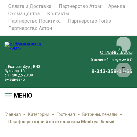
Оплата и Доставка
Партнерство Атом
Аренда
Схема центра
Контакты
Партнерство Практика
Партнерство Fortis
Партнерство Астон
0
ОНЛАЙН-ЗАКАЗ
позиций на сумму
₽
0
0
г. Екатеринбург, ВИЗ
8-343-358-08-66
бульвар, 13
с 11:00 до 20:00
ежедневно
МЕНЮ
Главная
Категории
Гостиная
Витрины, пеналы
Шкаф переходный со стеллажом Montreal белый