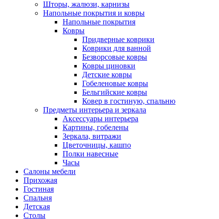
Шторы, жалюзи, карнизы
Напольные покрытия и ковры
Напольные покрытия
Ковры
Придверные коврики
Коврики для ванной
Безворсовые ковры
Ковры циновки
Детские ковры
Гобеленовые ковры
Бельгийские ковры
Ковер в гостиную, спальню
Предметы интерьера и зеркала
Аксессуары интерьера
Картины, гобелены
Зеркала, витражи
Цветочницы, кашпо
Полки навесные
Часы
Салоны мебели
Прихожая
Гостиная
Спальня
Детская
Столы