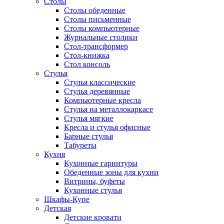
Столы
Столы обеденные
Столы письменные
Столы компьютерные
Журнальные столики
Стол-трансформер
Стол-книжка
Стол консоль
Стулья
Стулья классические
Стулья деревянные
Компьютерные кресла
Стулья на металлокаркасе
Стулья мягкие
Кресла и стулья офисные
Барные стулья
Табуреты
Кухня
Кухонные гарнитуры
Обеденные зоны для кухни
Витрины, буфеты
Кухонные стулья
Шкафы-Купе
Детская
Детские кровати