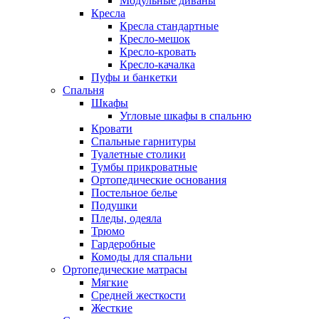
Модульные диваны
Кресла
Кресла стандартные
Кресло-мешок
Кресло-кровать
Кресло-качалка
Пуфы и банкетки
Спальня
Шкафы
Угловые шкафы в спальню
Кровати
Спальные гарнитуры
Туалетные столики
Тумбы прикроватные
Ортопедические основания
Постельное белье
Подушки
Пледы, одеяла
Трюмо
Гардеробные
Комоды для спальни
Ортопедические матрасы
Мягкие
Средней жесткости
Жесткие