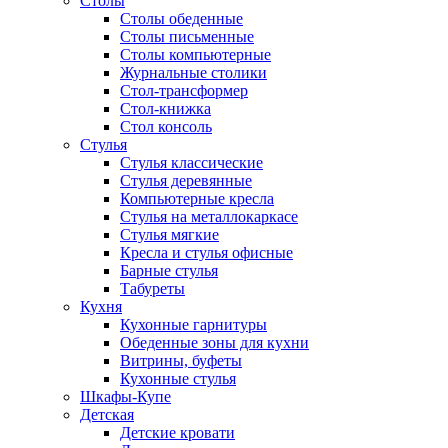
Столы
Столы обеденные
Столы письменные
Столы компьютерные
Журнальные столики
Стол-трансформер
Стол-книжка
Стол консоль
Стулья
Стулья классические
Стулья деревянные
Компьютерные кресла
Стулья на металлокаркасе
Стулья мягкие
Кресла и стулья офисные
Барные стулья
Табуреты
Кухня
Кухонные гарнитуры
Обеденные зоны для кухни
Витрины, буфеты
Кухонные стулья
Шкафы-Купе
Детская
Детские кровати