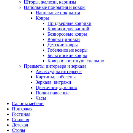
Шторы, жалюзи, карнизы
Напольные покрытия и ковры
Напольные покрытия
Ковры
Придверные коврики
Коврики для ванной
Безворсовые ковры
Ковры циновки
Детские ковры
Гобеленовые ковры
Бельгийские ковры
Ковер в гостиную, спальню
Предметы интерьера и зеркала
Аксессуары интерьера
Картины, гобелены
Зеркала, витражи
Цветочницы, кашпо
Полки навесные
Часы
Салоны мебели
Прихожая
Гостиная
Спальня
Детская
Столы