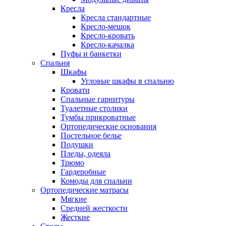
Кресла
Кресла стандартные
Кресло-мешок
Кресло-кровать
Кресло-качалка
Пуфы и банкетки
Спальня
Шкафы
Угловые шкафы в спальню
Кровати
Спальные гарнитуры
Туалетные столики
Тумбы прикроватные
Ортопедические основания
Постельное белье
Подушки
Пледы, одеяла
Трюмо
Гардеробные
Комоды для спальни
Ортопедические матрасы
Мягкие
Средней жесткости
Жесткие