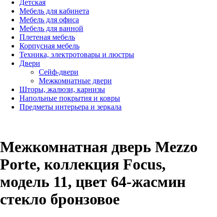
Детская
Мебель для кабинета
Мебель для офиса
Мебель для ванной
Плетеная мебель
Корпусная мебель
Техника, электротовары и люстры
Двери
Сейф-двери
Межкомнатные двери
Шторы, жалюзи, карнизы
Напольные покрытия и ковры
Предметы интерьера и зеркала
Межкомнатная дверь Mezzo
Porte, коллекция Focus,
модель 11, цвет 64-жасмин
стекло бронзовое